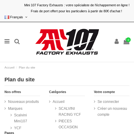
Mini 107 Factory Exhausts : votre spécialiste de l'échappement en ligne !
Frais de port offert pour les particuliers à partir de 80€ d'achat !
Français
0
Accueil
Plan du site
Plan du site
Nos offres
Catégories
Votre compte
Nouveaux produits
Accueil
Se connecter
Marques
SCALVINI
Créer un nouveau
RACING YCF
compte
Scalvini
Mini107
PIECES
OCCASION
YCF
Pages