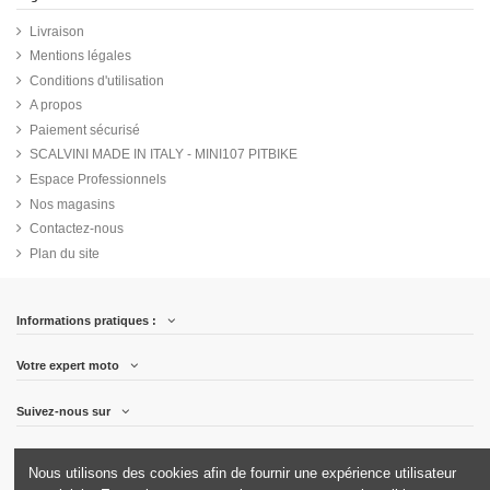
Livraison
Mentions légales
Conditions d'utilisation
A propos
Paiement sécurisé
SCALVINI MADE IN ITALY - MINI107 PITBIKE
Espace Professionnels
Nos magasins
Contactez-nous
Plan du site
Informations pratiques :
Votre expert moto
Suivez-nous sur
Newsletter
Nous utilisons des cookies afin de fournir une expérience utilisateur